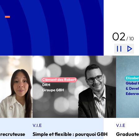
02
/ 10
V.I.E
V.I.E
e
Simple et flexible : pourquoi GBH
Graduate Program et